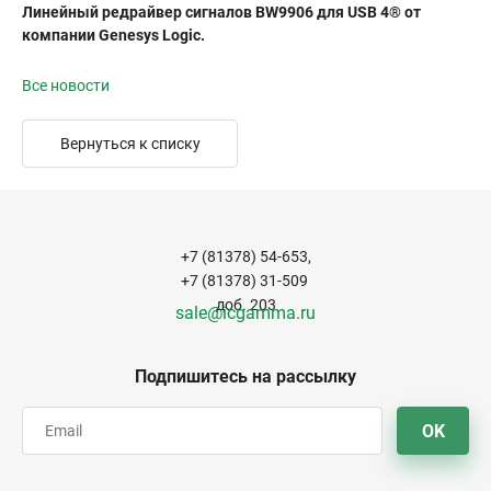
Линейный редрайвер сигналов BW9906 для USB 4® от
компании Genesys Logic.
Все новости
Вернуться к списку
+7 (81378) 54-653,
+7 (81378) 31-509
доб. 203
sale@icgamma.ru
Подпишитесь на рассылку
OK