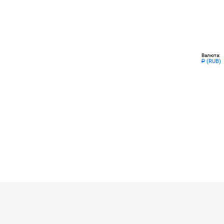
Валюта:
(RUB)
Р