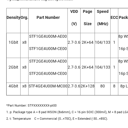
VDD
Page
Speed
Density
Org.
Part Number
ECC
Pack
(V)
Size
(MHz)
STF1GE4U00M-AE00
8p W
1Gbit
x8
2.7-3.6
2K+64
104/133
1
STF1GE4U00M-CE00
16p 
STF2GE4U00M-AE00
8p W
2Gbit
x8
2.7-3.6
2K+64
104/133
1
STF2GE4U00M-CE00
16p 
4Gbit
x8
STF4GE4U00M-MC00
2.7-3.6
2K+128
80
8
8p 
*Part Number: STFXXXXXXXX-pt00
1. p: Package type
A = 8 pad WSON (8x6mm), C = 16 pin SOIC (300mil), M = 8 pad L
2. t: Temperature
C = Commercial (0…+70C), E = Extended (-30…+85C).