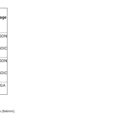
age
SON
SOIC
SON
SOIC
LGA
GA (8x6mm).