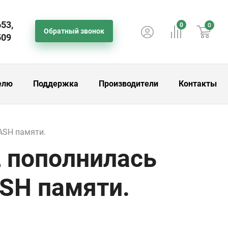
653,
0
0
Обратный звонок
509
елю
Поддержка
Производители
Контакты
ASH памяти.
 пополнилась
SH памяти.