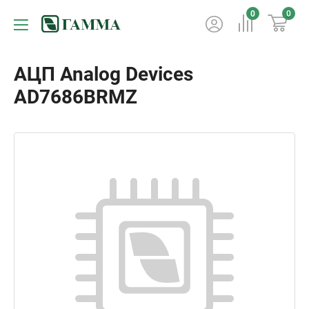
0
0
АЦП Analog Devices
AD7686BRMZ