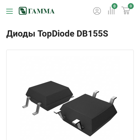
0
0
Диоды TopDiode DB155S