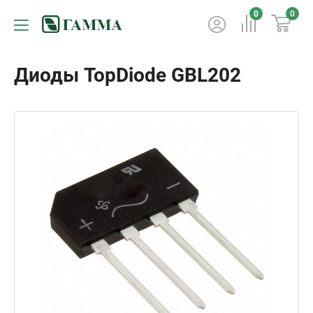
0
0
Диоды TopDiode GBL202