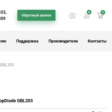
653,
0
0
Обратный звонок
509
елю
Поддержка
Производители
Контакты
 GBL203
opDiode GBL203