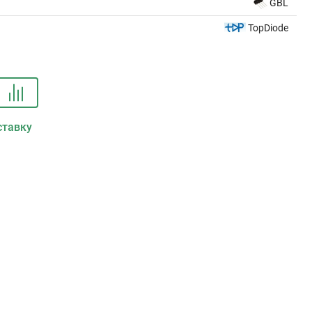
GBL
TopDiode
ставку