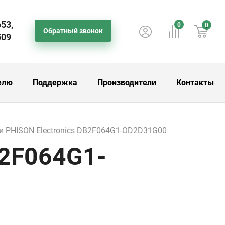
653,
0
0
Обратный звонок
509
елю
Поддержка
Производители
Контакты
 PHISON Electronics DB2F064G1-OD2D31G00
B2F064G1-