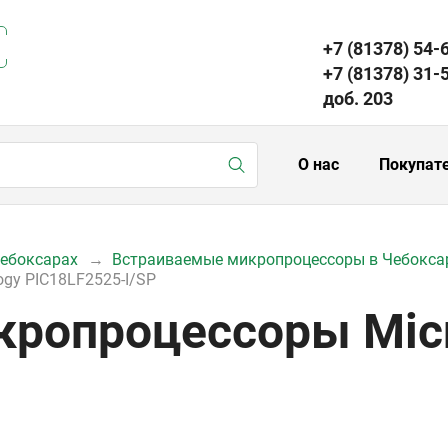
+7 (81378) 54-
+7 (81378) 31-
доб. 203
О нас
Покупат
Чебоксарах
Встраиваемые микропроцессоры в Чебокса
gy PIC18LF2525-I/SP
ропроцессоры Micr