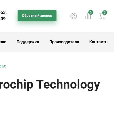
653,
0
0
Обратный звонок
509
елю
Поддержка
Производители
Контакты
рах
ochip Technology