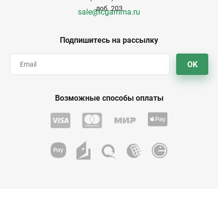
доб. 203
sale@icgamma.ru
Подпишитесь на рассылку
OK
Возможные способы оплаты