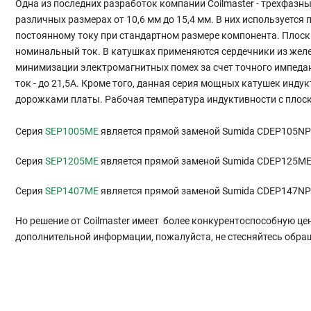
Одна из последних разработок компании Coilmaster - трехфаз
различных размерах от 10,6 мм до 15,4 мм. В них используетс
постоянному току при стандартном размере компонента. Плос
номинальный ток. В катушках применяются сердечники из жел
минимизации электромагнитных помех за счет точного импедан
ток - до 21,5А. Кроме того, данная серия мощных катушек инд
дорожками платы. Рабочая температура индуктивности с плоск
Серия
SEP1005ME
является прямой заменой Sumida CDEP105NP
Серия
SEP1205ME
является прямой заменой Sumida CDEP125M
Серия
SEP1407ME
является прямой заменой Sumida CDEP147NP
Но решение от Coilmaster имеет более конкурентоспособную це
дополнительной информации, пожалуйста, не стесняйтесь обра