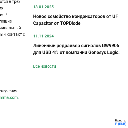
тся в трёх
13.01.2025
ия
ия /
Новое семейство конденсаторов от UF
вующие
Capacitor от TOPDiode
номинальный
ный контакт с
11.11.2024
Линейный редрайвер сигналов BW9906
для USB 4® от компании Genesys Logic.
Все новости
получения
amma.com
.
Валюта:
(RUB)
Р