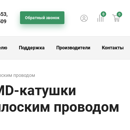
653,
0
0
Обратный звонок
509
елю
Поддержка
Производители
Контакты
лоским проводом
SMD-катушки
плоским проводом