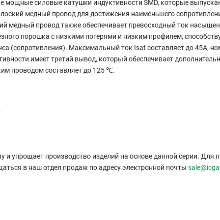
ные мощные силовые катушки индуктивности SMD, которые выпускаю
я плоский медный провод для достижения наименьшего сопротивлен
кий медный провод также обеспечивает превосходный ток насыщен
езного порошка с низкими потерями и низким профилем, способст
са (сопротивления). Максимальный ток Isat составляет до 45А, 
уктивности имеет третий вывод, который обеспечивает дополнитель
им проводом составляет до 125 ℃.
E
ну и упрощает производство изделий на основе данной серии. Для 
щаться в наш отдел продаж по адресу электронной почты
sale@icg