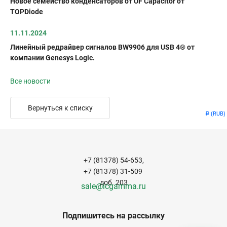
Новое семейство конденсаторов от UF Capacitor от
TOPDiode
11.11.2024
Линейный редрайвер сигналов BW9906 для USB 4® от
компании Genesys Logic.
Все новости
Вернуться к списку
(RUB)
Р
+7 (81378) 54-653,
+7 (81378) 31-509
доб. 203
sale@icgamma.ru
Подпишитесь на рассылку