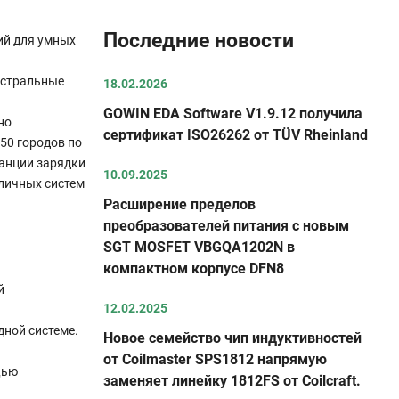
Последние новости
ий для умных
истральные
18.02.2026
GOWIN EDA Software V1.9.12 получила
но
сертификат ISO26262 от TÜV Rheinland
50 городов по
танции зарядки
10.09.2025
уличных систем
Расширение пределов
преобразователей питания с новым
SGT MOSFET VBGQA1202N в
компактном корпусе DFN8
й
12.02.2025
дной системе.
Новое семейство чип индуктивностей
от Coilmaster SPS1812 напрямую
щью
заменяет линейку 1812FS от Coilcraft.