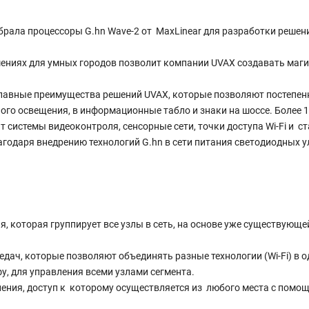
брала процессоры G.hn Wave-2 от MaxLinear для разработки решен
шениях для умных городов позволит компании UVAX создавать маг
лавные преимущества решений UVAX, которые позволяют постепен
ого освещения, в информационные табло и знаки на шоссе. Более 1
 системы видеоконтроля, сенсорные сети, точки доступа Wi-Fi и с
годаря внедрению технологий G.hn в сети питания светодиодных 
, которая группирует все узлы в сеть, на основе уже существующе
ач, которые позволяют объединять разные технологии (Wi-Fi) в о
, для управления всеми узлами сегмента.
ения, доступ к которому осуществляется из любого места с помо