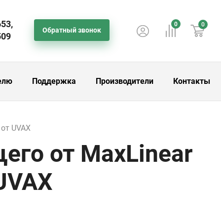
653,
0
0
Обратный звонок
509
елю
Поддержка
Производители
Контакты
 от UVAX
его от MaxLinear
 UVAX