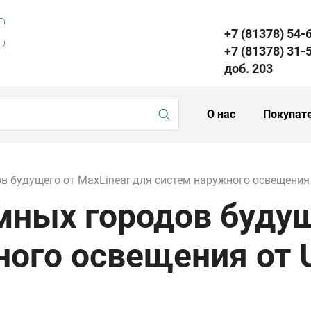
+7 (81378) 54-
+7 (81378) 31-
доб. 203
О нас
Покупат
ов будущего от MaxLinear для систем наружного освещения
мных городов будущ
ного освещения от